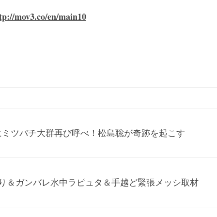
tp://mov3.co/en/main10
にミツバチ大群再び呼べ！松島聡が奇跡を起こす
祭り＆ガンバレ水中ラピュタ＆手越ど緊張メッシ取材