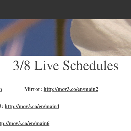
Menu
3/8 Live Schedules
n
Mirror
:
http://mov3.co/en/main2
2:
http://mov3.co/en/main4
tp://mov3.co/en/main6