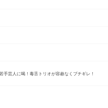
が若手芸人に喝！毒舌トリオが容赦なくブチギレ！