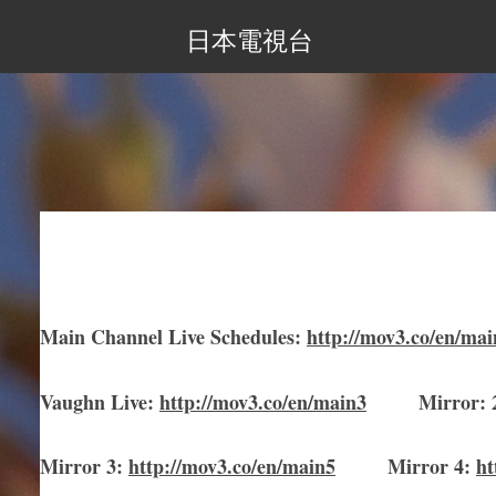
日本電視台
Main Channel Live Schedules
:
http://mov3.co/en/mai
Vaughn Live
:
http://mov3.co/en/main
3
Mirror
:
Mirror
3
:
http://mov3.co/en/main
5
Mirror
4:
ht