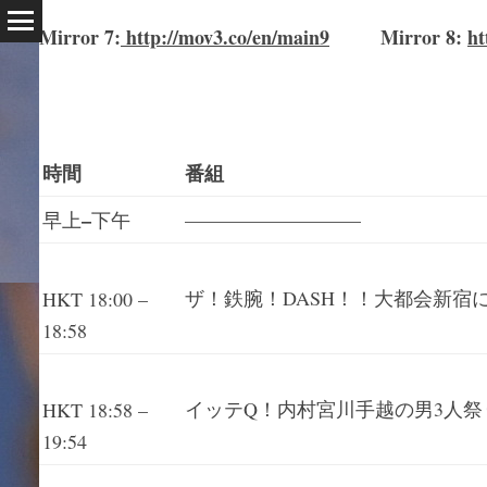
Mirror
7
:
http://mov3.co/en/main
9
Mirror 8:
ht
時間
番組
–
早上
下午
—————————
ザ！鉄腕！DASH！！大都会新宿
HKT 18:00 –
18:58
イッテQ！内村宮川手越の男3人
HKT 18:58 –
19:54