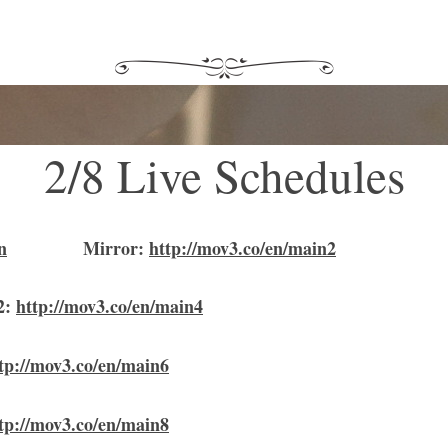
2/8 Live Schedules
n
Mirror
:
http://mov3.co/en/main2
2:
http://mov3.co/en/main4
tp://mov3.co/en/main6
tp://mov3.co/en/main8