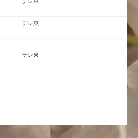
テレ東
テレ東
テレ東