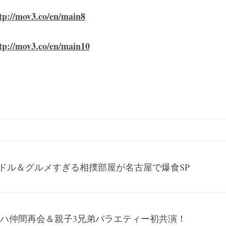
tp://mov3.co/en/main8
tp://mov3.co/en/main10
ドル＆グルメすぎる相撲部屋が名古屋で爆食SP
!ドーハ仲間再会＆親子3兄弟バラエティー初共演！