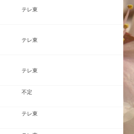
テレ東
テレ東
テレ東
不定
テレ東