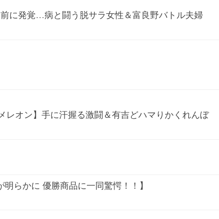
日前に発覚…病と闘う脱サラ女性＆富良野バトル夫婦
ちゃカメレオン】手に汗握る激闘＆有吉どハマりかくれんぼ
が明らかに 優勝商品に一同驚愕！！】