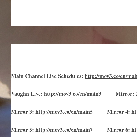
Main Channel Live Schedules
:
http://mov3.co/en/mai
Vaughn Live
:
http://mov3.co/en/main
3
Mirror
:
Mirror
3
:
http://mov3.co/en/main
5
Mirror
4:
ht
Mirror
5
:
http://mov3.co/en/main
7
Mirror
6:
ht