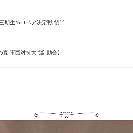
期生No.1ペア決定戦 後半
夏 軍団対抗大“運”動会】