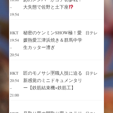
大失態で佐野と土下座
–
19:54
秘密のケンミンSHOW極！愛
HKT
日テレ
媛熱愛三津浜焼き＆群馬中学
19:54
生カッター漕ぎ
–
20:54
匠のモノサシ🈑職人技に迫る
HKT
日テレ
新感覚のミニドキュメンタリ
20:54
ー【鉄筋結束機×鉄筋工】
–
21:00