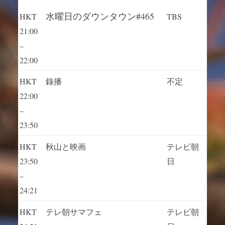
水曜日のダウンタウン#465
HKT
TBS
21:00
–
22:00
HKT
錄播
不定
22:00
–
23:50
HKT
秋山と映画
テレビ朝
23:50
日
–
24:21
HKT
テレ朝サマフェ
テレビ朝