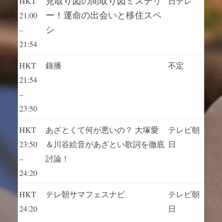
見取り図の間取り図ミステリ
HKT
日テレ
ー！運命の出会いと移住スペ
21:00
シ
–
21:54
HKT
錄播
不定
21:54
–
23:50
HKT
あざとくて何が悪いの？ 大塚愛
テレビ朝
23:50
＆川谷絵音があざとい歌詞を徹底
日
–
討論！
24:20
HKT
テレ朝サマフェスナビ
テレビ朝
24:20
日