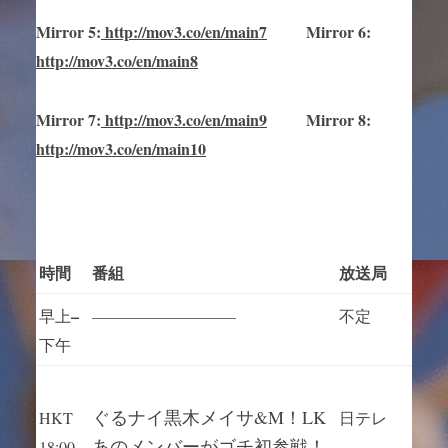
Mirror
5
:
http://mov3.co/en/main
7
Mirror
6:
http://mov3.co/en/main8
Mirror
7
:
http://mov3.co/en/main
9
Mirror 8:
http://mov3.co/en/main10
時間
番組
放送局
–
早上
—————————
不定
下午
ぐるナイ黒木メイサ&M！LK
HKT
日テレ
あのメンバーがゴチ初参戦！
18:00