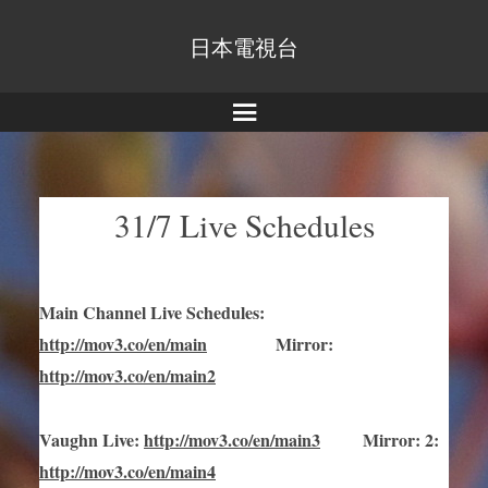
日本電視台
Menu
31/7 Live Schedules
Main Channel Live Schedules
:
http://mov3.co/en/main
Mirror
:
http://mov3.co/en/main2
Vaughn Live
:
http://mov3.co/en/main
3
Mirror
:
2:
http://mov3.co/en/main4