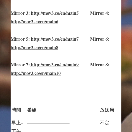
Mirror
3
:
http://mov3.co/en/main
5
Mirror
4:
http://mov3.co/en/main6
Mirror
5
:
http://mov3.co/en/main
7
Mirror
6:
http://mov3.co/en/main8
Mirror
7
:
http://mov3.co/en/main
9
Mirror 8:
http://mov3.co/en/main10
時間
番組
放送局
–
早上
—————————
不定
下午