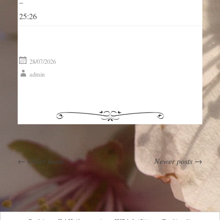
–
25:26
28/07/2026
admin
←
Older posts
Newer posts
→
Post navigation