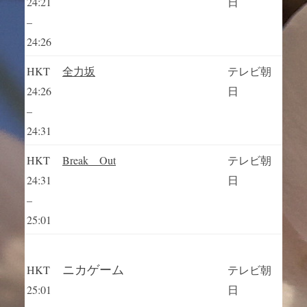
24:21
日
–
24:26
HKT
全力坂
テレビ朝
24:26
日
–
24:31
HKT
Break Out
テレビ朝
24:31
日
–
25:01
ニカゲーム
HKT
テレビ朝
25:01
日