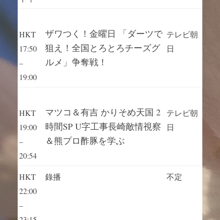
ザワつく！金曜日 「ダーツで
HKT
テレビ朝
狙え！全国とろとろチーズグ
17:50
日
ルメ」争奪戦！
–
19:00
マツコ＆有吉 かりそめ天国 2
HKT
テレビ朝
時間SP U字工事長崎敵情視察
19:00
日
＆熊プロ酢豚を学ぶ
–
20:54
HKT
錄播
不定
22:00
–
23:15