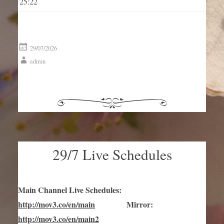
25:22
29/07/2026
admin
29/7 Live Schedules
Main Channel Live Schedules
:
http://mov3.co/en/main
Mirror
:
http://mov3.co/en/main2