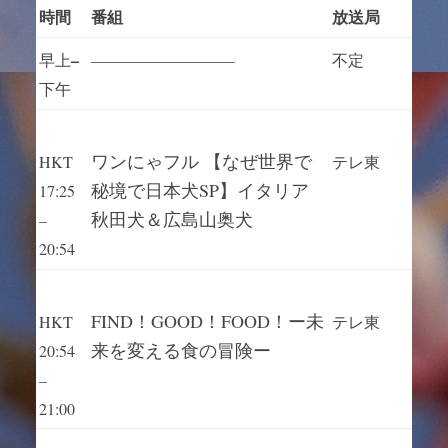
時間
番組
放送局
–
早上
—————————
不定
下午
ワンにゃフル 【なぜ世界で
HKT
テレ東
秘境で日本犬SP】イタリア
17:25
秋田犬＆広島山奥犬
–
20:54
FIND！GOOD！FOOD！ー未
HKT
テレ東
来を変える食の冒険ー
20:54
–
21:00