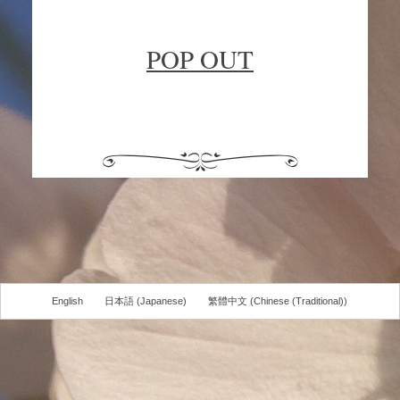
POP OUT
English
日本語
(
Japanese
)
繁體中文
(
Chinese (Traditional)
)