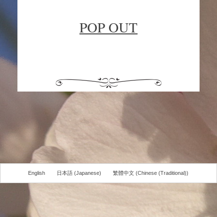
POP OUT
English
日本語
(
Japanese
)
繁體中文
(
Chinese (Traditional)
)