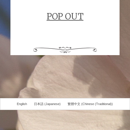
POP OUT
English
日本語
(
Japanese
)
繁體中文
(
Chinese (Traditional)
)