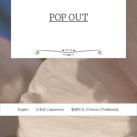
POP OUT
English
日本語
(
Japanese
)
繁體中文
(
Chinese (Traditional)
)