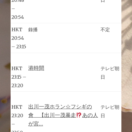
–
20:54
HKT
錄播
不定
20:54
– 23:15
港時間
HKT
テレビ朝
23:15 –
日
23:20
出川一茂ホラン☆フシギの
HKT
テレビ朝
會 【出川一茂暴走
あの人
23:20
日
が宮…
–