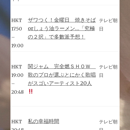
ザワつく！金曜日 焼きそば
HKT
テレビ朝
orしょう油ラーメン…「究極
17:50
日
の２択」で多數派予想！
–
19:00
関ジャム 完全燃ＳＨＯＷ
HKT
テレビ朝
歌のプロが選ぶとにかく歌唱
19:00
日
がスゴいアーティスト20人
–
20:48
私の幸福時間
HKT
テレビ朝
20:48
日