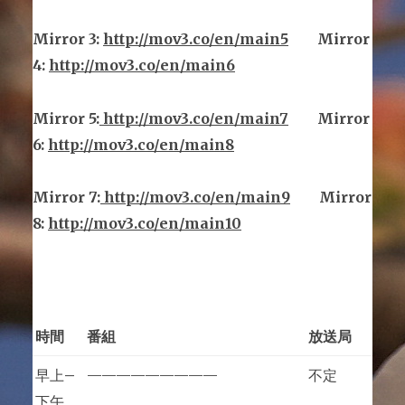
Mirror
3
:
http://mov3.co/en/main
5
Mirror
4:
http://mov3.co/en/main6
Mirror
5
:
http://mov3.co/en/main
7
Mirror
6:
http://mov3.co/en/main8
Mirror
7
:
http://mov3.co/en/main
9
Mirror
8:
http://mov3.co/en/main10
時間
番組
放送局
早上
–
—————————
不定
下午