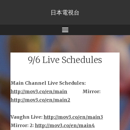
日本電視台
Menu
9/6 Live Schedules
Main Channel Live Schedules
:
http://mov3.co/en/main
Mirror
:
http://mov3.co/en/main2
Vaughn Live
:
http://mov3.co/en/main
3
Mirror
:
2:
http://mov3.co/en/main4