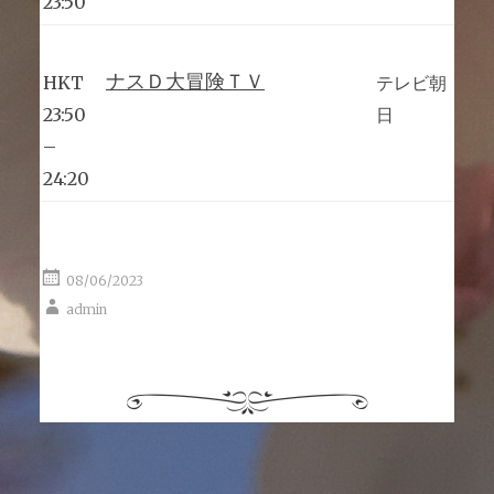
23:50
ナスＤ大冒険ＴＶ
HKT
テレビ朝
23:50
日
–
24:20
08/06/2023
admin