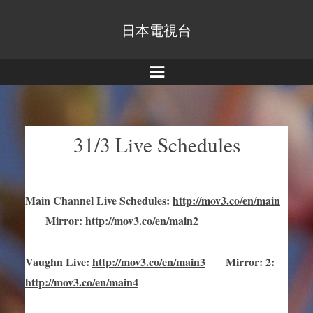
日本電視台
Menu
31/3 Live Schedules
Main Channel Live Schedules
:
http://mov3.co/en/main
Mirror
:
http://mov3.co/en/main2
Vaughn Live
:
http://mov3.co/en/main
3
Mirror
:
2:
http://mov3.co/en/main4