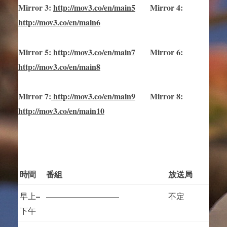
Mirror
3
:
http://mov3.co/en/main
5
Mirror
4:
http://mov3.co/en/main6
Mirror
5
:
http://mov3.co/en/main
7
Mirror
6:
http://mov3.co/en/main8
Mirror
7
:
http://mov3.co/en/main
9
Mirror 8:
http://mov3.co/en/main10
時間
番組
放送局
–
早上
—————————
不定
下午