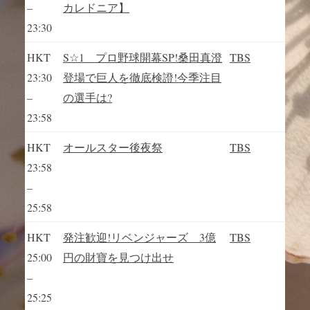
–
カレドニア】
23:30
HKT
S☆1 プロ野球開幕SP!桑田真澄
TBS
23:30
登場で巨人を徹底検證!今季注目
–
の選手は?
23:58
HKT
オールスター後夜祭
TBS
23:58
–
25:58
HKT
発注歓迎!リベンジャーズ 3億
TBS
25:00
円の財寶を見つけ出せ
–
25:25