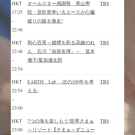
HKT
オールスター感謝祭 青山學
TBS
17:25
院・原監督率いるエースが心臓
–
破りの阪を激走!
22:48
HKT
和心百景～婚禮を彩る花嫁のれ
TBS
22:48
ん 石川『加賀友禪』～ 笛木
–
優子/葉加瀬太郎
22:54
HKT
EARTH Lab -次の100年を考
TBS
22:54
える-
–
23:00
HKT
7つの海を楽しもう!世界さまぁ
TBS
23:00
～リゾート【さまぁ～ずニュー