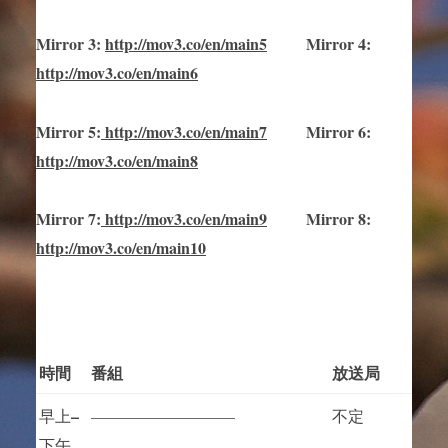
Mirror
3
:
http://mov3.co/en/main
5
Mirror
4:
http://mov3.co/en/main6
Mirror
5
:
http://mov3.co/en/main
7
Mirror
6:
http://mov3.co/en/main8
Mirror
7
:
http://mov3.co/en/main
9
Mirror 8:
http://mov3.co/en/main10
時間
番組
放送局
–
早上
—————————
不定
下午