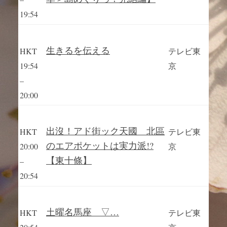
19:54
生きるを伝える
HKT
テレビ東
19:54
京
–
20:00
出沒！アド街ック天國 北區
HKT
テレビ東
のエアポケットは実力派!?
20:00
京
【東十條】
–
20:54
土曜名馬座 ▽…
HKT
テレビ東