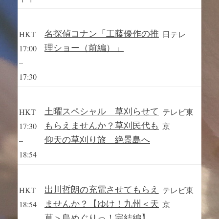
名探偵コナン「工藤優作の推
HKT
日テレ
理ショー（前編）」
17:00
–
17:30
土曜スペシャル 草刈らせて
HKT
テレビ東
もらえませんか？草刈民代も
17:30
京
仰天の草刈り旅 絶景島へ
–
18:54
出川哲朗の充電させてもらえ
HKT
テレビ東
ませんか？【ゆけ！九州＜天
18:54
京
草＞島めぐりっ！完結編】
–