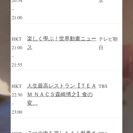
20:54
京
–
21:00
楽しく學ぶ！世界動畫ニュー
HKT
テレビ朝
ス
21:00
日
–
21:55
人生最高レストラン【ＴＥＡ
HKT
TBS
Ｍ ＮＡＣＳ森崎博之】食の
22:30
変…
–
23:00