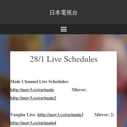
日本電視台
Menu
28/1 Live Schedules
Main Channel Live Schedules
:
http://mov3.co/en/main
Mirror
:
http://mov3.co/en/main2
Vaughn Live
:
http://mov3.co/en/main
3
Mirror
:
2:
http://mov3.co/en/main4