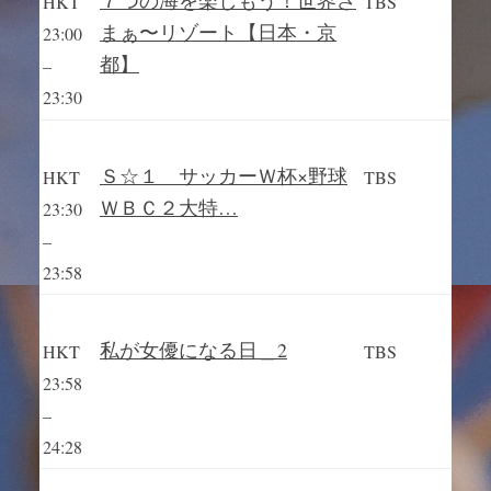
７つの海を楽しもう！世界さ
HKT
TBS
まぁ〜リゾート【日本・京
23:00
都】
–
23:30
Ｓ☆１ サッカーＷ杯×野球
HKT
TBS
ＷＢＣ２大特…
23:30
–
23:58
私が女優になる日＿2
HKT
TBS
23:58
–
24:28