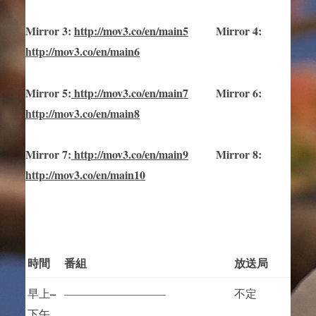
Mirror
3
:
http://mov3.co/en/main
5
Mirror
4:
http://mov3.co/en/main6
Mirror
5
:
http://mov3.co/en/main
7
Mirror
6:
http://mov3.co/en/main8
Mirror
7
:
http://mov3.co/en/main
9
Mirror 8:
http://mov3.co/en/main10
時間
番組
放送局
–
早上
—————————
不定
下午