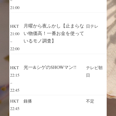
21:00
月曜から夜ふかし【止まらな
HKT
日テレ
い物価高！一番お金を使って
21:00
いるモノ調査】
–
22:00
光一&シゲのSHOWマン!!
HKT
テレビ朝
22:15
日
–
22:45
HKT
錄播
不定
22:45
–