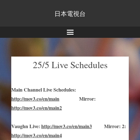
日本電視台
Menu
25/5 Live Schedules
Main Channel Live Schedules
:
http://mov3.co/en/main
Mirror
:
http://mov3.co/en/main2
Vaughn Live
:
http://mov3.co/en/main
3
Mirror
:
2:
http://mov3.co/en/main4