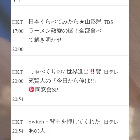
日本くらべてみたら★山形県
HKT
TBS
ラーメン熱愛の謎！全部食べ
17:00
て解き明かせ！
–
20:00
しゃべくり007 世界進出
賀
HKT
日テレ
來賢人の『今日から俺は!!』
20:00
同窓會SP
–
20:54
Switch－背中を押してくれた
HKT
日テレ
あの人－
20:54
–