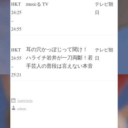
HKT
musicる TV
テレビ朝
24:25
日
–
24:55
耳の穴かっぽじって聞け！
HKT
テレビ朝
ハライチ岩井が一刀両斷！若
24:55
日
手芸人の普段は言えない本音
–
25:21
24/05/2026
admin