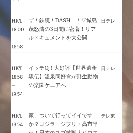
ザ！鉄腕！DASH！！▽城島
HKT
日テレ
茂怒濤の3日間に密著！リア
18:00
ルドキュメントを大公開
–
18:58
イッテQ！大好評【世界遺產
HKT
日テレ
駅伝】溫泉同好會が野生動物
18:58
の楽園ケニアへ
–
19:54
家、ついて行ってイイです
HKT
テレ東
か？ゴジラ・ジブリ・高市早
19:54
苗！日本のスゴ技職人ハウス
–