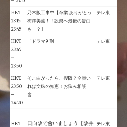
– 23:15
HKT
乃木阪工事中【卒業 ありがとう
テレ東
23:15 –
梅澤美波！！設楽へ最後の告白
23:45
も！？】
HKT
「ドラマ9 刑
テレ東
23:45
–
23:50
HKT
そこ曲がったら、櫻阪？全員い
テレ東
23:50
れば文殊の知恵！お悩み相談
–
會！
24:20
日向阪で會いましょう【阪井
HKT
テレ東