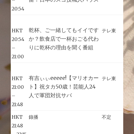
20:54
乾杯、ご一緒してもイイです
HKT
テレ東
か？飲食店で一杯おごる代わ
20:54
りに乾杯の理由を聞く番組
–
21:00
有吉ぃぃeeeee!【マリオカー
HKT
テレ東
ト】祝タカ50歳！芸能人24
21:00
人で軍団対抗サバ
–
21:48
HKT
錄播
不定
21:48