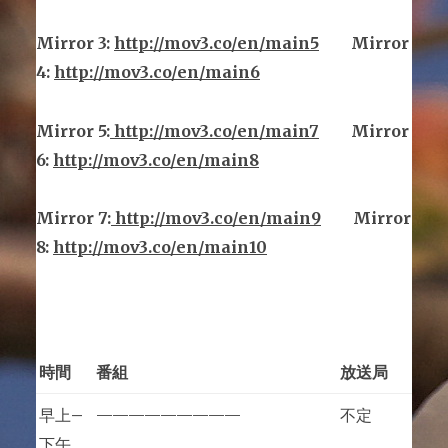
Mirror
3
:
http://mov3.co/en/main
5
Mirror
4:
http://mov3.co/en/main6
Mirror
5
:
http://mov3.co/en/main
7
Mirror
6:
http://mov3.co/en/main8
Mirror
7
:
http://mov3.co/en/main
9
Mirror
8:
http://mov3.co/en/main10
時間
番組
放送局
早上
–
—————————
不定
下午