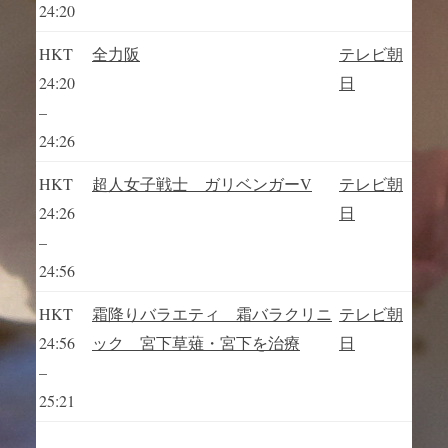
24:20
HKT
全力阪
テレビ朝
24:20
日
–
24:26
HKT
超人女子戦士 ガリベンガーV
テレビ朝
24:26
日
–
24:56
HKT
霜降りバラエティ 霜バラクリニ
テレビ朝
24:56
ック 宮下草薙・宮下を治療
日
–
25:21