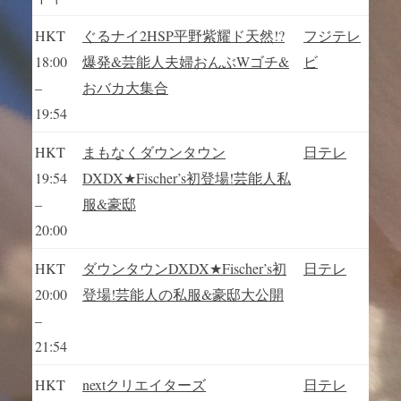
HKT
ぐるナイ2HSP平野紫耀ド天然!?
フジテレ
18:00
爆発&芸能人夫婦おんぶWゴチ&
ビ
–
おバカ大集合
19:54
HKT
まもなくダウンタウン
日テレ
19:54
DXDX★Fischer’s初登場!芸能人私
–
服&豪邸
20:00
HKT
ダウンタウンDXDX★Fischer’s初
日テレ
20:00
登場!芸能人の私服&豪邸大公開
–
21:54
HKT
nextクリエイターズ
日テレ