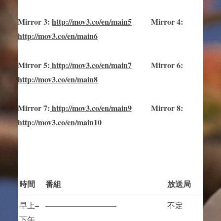
Mirror
3
:
http://mov3.co/en/main
5
Mirror
4:
http://mov3.co/en/main6
Mirror
5
:
http://mov3.co/en/main
7
Mirror
6:
http://mov3.co/en/main8
Mirror
7
:
http://mov3.co/en/main
9
Mirror 8:
http://mov3.co/en/main10
時間
番組
放送局
–
早上
—————————
不定
下午