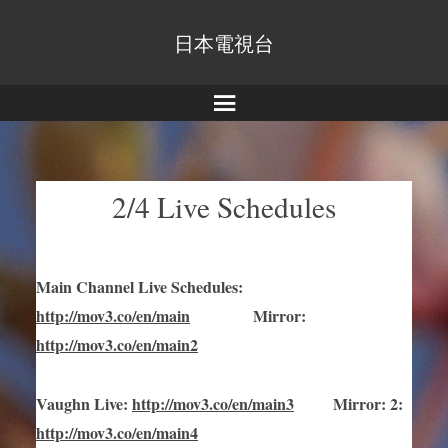
日本電視台
Menu
2/4 Live Schedules
Main Channel Live Schedules
:
http://mov3.co/en/main
Mirror
:
http://mov3.co/en/main2
Vaughn Live
:
http://mov3.co/en/main
3
Mirror
:
2:
http://mov3.co/en/main4