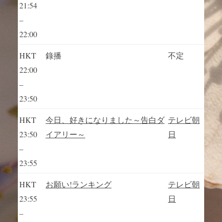
21:54
–
22:00
HKT
錄播
不定
22:00
–
23:50
HKT
今日、好きになりました～告白ダ
テレビ朝
23:50
イアリー～
日
–
23:55
HKT
お願い!ランキング
テレビ朝
23:55
日
–