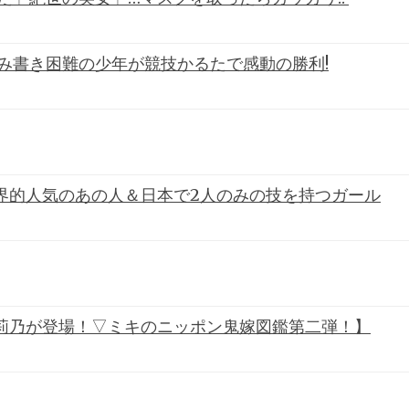
み書き困難の少年が競技かるたで感動の勝利!
界的人気のあの人＆日本で2人のみの技を持つガール
莉乃が登場！▽ミキのニッポン鬼嫁図鑑第二弾！】