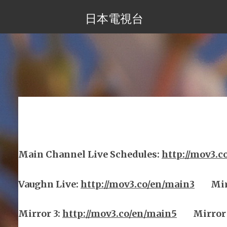
日本電視台
Main Channel Live Schedules
:
http://mov3.c
Vaughn Live
:
http://mov3.co/en/main
3
Mi
Mirror
3
:
http://mov3.co/en/main
5
Mirror