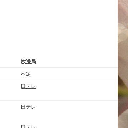
放送局
不定
日テレ
日テレ
日テレ