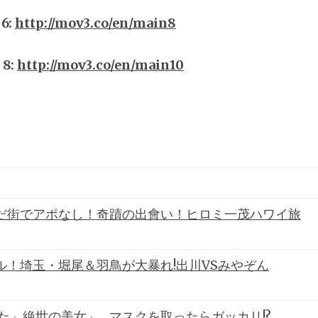
6:
http://mov3.co/en/main8
8:
http://mov3.co/en/main10
だ街でアポなし！奇蹟の出會い！ヒロミ一茂ハワイ旅
！埼玉・堀尾＆羽鳥が大暴れ!出川VSみやぞん
た」絶世の美女」…マスクを取ったらガッカリ!?