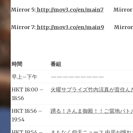
Mirror
5
:
http://mov3.co/en/main
7
Mirror
Mirror
7
:
http://mov3.co/en/main
9
Mirror 
時間
番組
早上
–
下午
—————————
HKT 18:00 –
火曜サプライズ竹內涼真が昔住ん
18:56
HKT 18:56 –
踴る！さんま御殿！！ご當地バトル
19:54
HKT 19:54 –
まもなく仰天ニュース 中居が憧れ