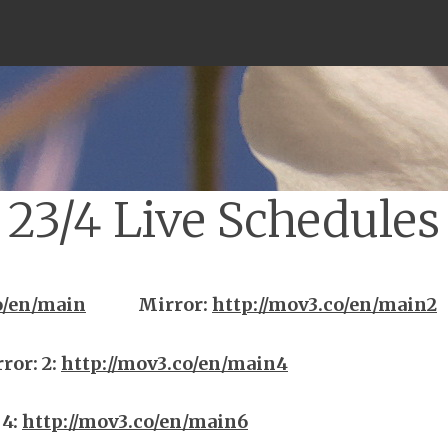
Menu
23/4 Live Schedules
o/en/main
Mirror
:
http://mov3.co/en/main2
rror
:
2:
http://mov3.co/en/main4
4:
http://mov3.co/en/main6