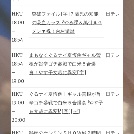
HKT
突破ファイル[字]７歳児の知能
日テレ
18:00
の吸血カラス!?やる課＆萬引きＧ
–
メン▼祝！內村還暦
18:54
HKT
まもなくぐるナイ夏恆例ギャル曽
日テレ
18:54
根が旨辛ゴチ參戦で白米５合爆
–
食！やす子文哉に異変[字]
19:00
HKT
ぐるナイ夏恆例！ギャル曽根が旨
日テレ
19:00
辛ゴチ參戦で白米５合爆食!!やす子
–
＆文哉に異変!?[字][デ]
20:00
HKT
秘密のケンミンＳＨＯＷ極２時間
日テレ