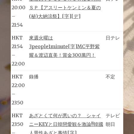
20:00
ＳＰ【アスリートケンミン＆夏の
–
(秘)大納涼祭】[字][デ]
21:54
HKT
來週火曜は
日テレ
21:54
3people1minute[字]MC平野紫
–
耀＆渡辺直美！賞金300萬円！
22:00
HKT
錄播
不定
22:00
–
23:50
HKT
あざとくて何が悪いの？ シャイ
テレビ
23:50
ニーKEYと日韓戀愛観を激論!!韓國
朝日
–
人男性あざと事情[字]