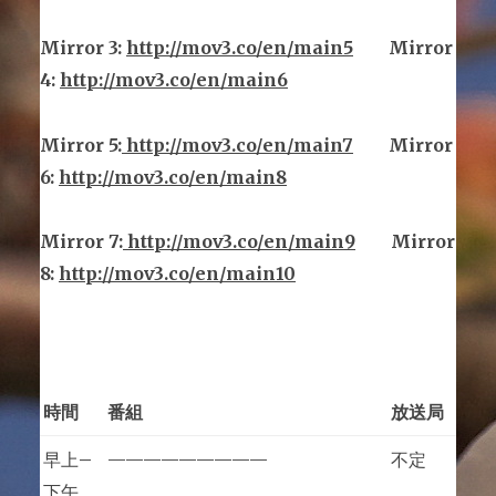
Mirror
3
:
http://mov3.co/en/main
5
Mirror
4:
http://mov3.co/en/main6
Mirror
5
:
http://mov3.co/en/main
7
Mirror
6:
http://mov3.co/en/main8
Mirror
7
:
http://mov3.co/en/main
9
Mirror
8:
http://mov3.co/en/main10
時間
番組
放送局
早上
–
—————————
不定
下午