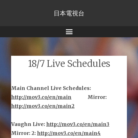
日本電視台
Menu
18/7 Live Schedules
Main Channel Live Schedules
:
http://mov3.co/en/main
Mirror
:
http://mov3.co/en/main2
Vaughn Live
:
http://mov3.co/en/main
3
Mirror
:
2:
http://mov3.co/en/main4