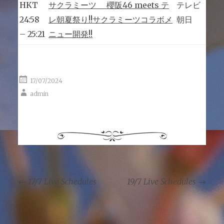
HKT
サクラミーツ 櫻阪46 meets テ
テレビ
24:58
レ朝夏祭り!!サクラミーツコラボメ
朝日
– 25:21
ニュー開発!!
17/07/2024
admin
←
17/7 Live Schedules
19/7 Live Schedules
→
Post navigation