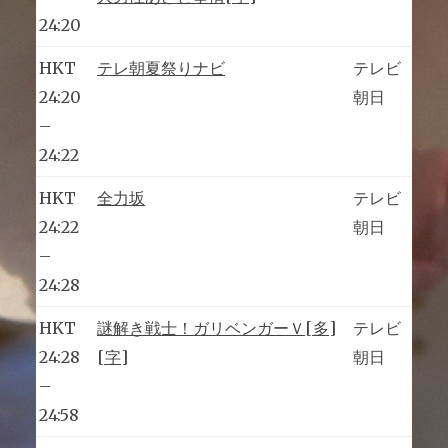
24:20
HKT
テレ朝夏祭りナビ
テレビ
24:20
朝日
–
24:22
HKT
全力坂
テレビ
24:22
朝日
–
24:28
HKT
謎解き戦士！ガリベンガーＶ[多]
テレビ
24:28
[字]
朝日
–
24:58