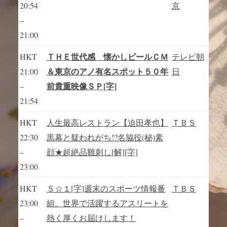
20:54
京
–
21:00
ＴＨＥ世代感 懐かしビールＣＭ
HKT
テレビ朝
＆東京のアノ有名スポット５０年
21:00
日
前貴重映像ＳＰ[字]
–
21:54
HKT
人生最高レストラン【迫田孝也】
ＴＢＳ
22:30
黒幕と疑われがち!?名脇役(秘)素
–
顔★超絶品雞刺し[解][字]
23:00
HKT
Ｓ☆１[字]週末のスポーツ情報番
ＴＢＳ
23:00
組。世界で活躍するアスリートを
–
熱く厚くお屆けします！