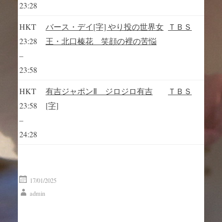
23:28
HKT
バース・デイ[字] やり投の世界女
ＴＢＳ
23:28
王・北口榛花 笑顔の裡の苦悩
–
23:58
HKT
有吉ジャポンⅡ ジロジロ有吉
ＴＢＳ
23:58
[字]
–
24:28
17/01/2025
admin