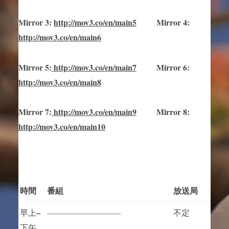
Mirror
3
:
http://mov3.co/en/main
5
Mirror
4:
http://mov3.co/en/main6
Mirror
5
:
http://mov3.co/en/main
7
Mirror
6:
http://mov3.co/en/main8
Mirror
7
:
http://mov3.co/en/main
9
Mirror 8:
http://mov3.co/en/main10
時間
番組
放送局
–
早上
—————————
不定
下午