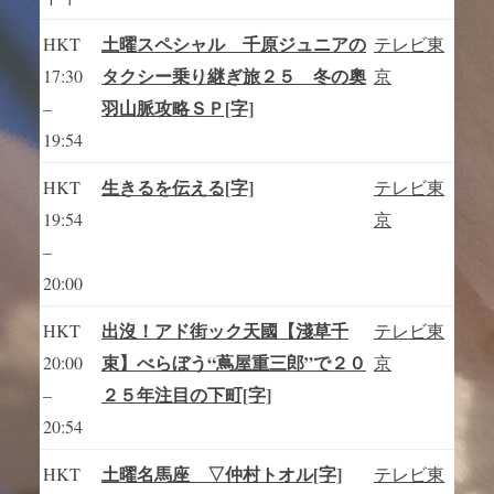
土曜スペシャル 千原ジュニアの
HKT
テレビ東
タクシー乗り継ぎ旅２５ 冬の奧
17:30
京
羽山脈攻略ＳＰ[字]
–
19:54
生きるを伝える[字]
HKT
テレビ東
19:54
京
–
20:00
出沒！アド街ック天國【淺草千
HKT
テレビ東
束】べらぼう“蔦屋重三郎”で２０
20:00
京
２５年注目の下町[字]
–
20:54
土曜名馬座 ▽仲村トオル[字]
HKT
テレビ東