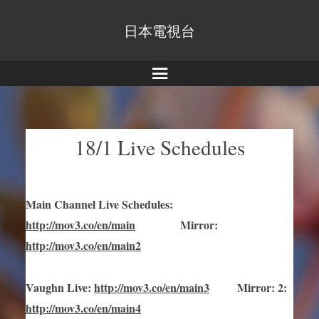
日本電視台
Menu
18/1 Live Schedules
Main Channel Live Schedules
:
http://mov3.co/en/main
Mirror
:
http://mov3.co/en/main2
Vaughn Live
:
http://mov3.co/en/main
3
Mirror
:
2:
http://mov3.co/en/main4