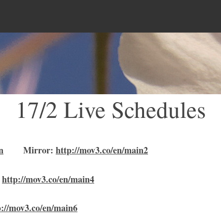
Menu
17/2 Live Schedules
n
Mirror
:
http://mov3.co/en/main2
:
http://mov3.co/en/main4
p://mov3.co/en/main6