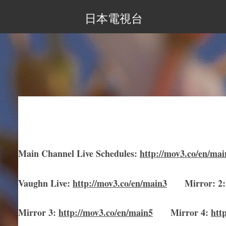
日本電視台
Main Channel Live Schedules
:
http://mov3.co/en/mai
Vaughn Live
:
http://mov3.co/en/main
3
Mirror
:
2
Mirror
3
:
http://mov3.co/en/main
5
Mirror
4:
htt