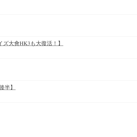
ズ大會HK3も大復活！】
!後半】