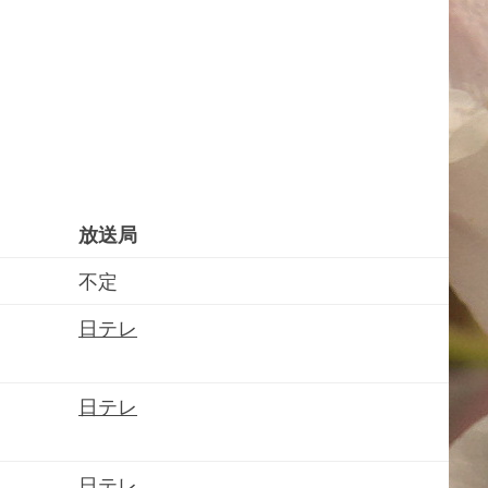
放送局
不定
日テレ
日テレ
日テレ