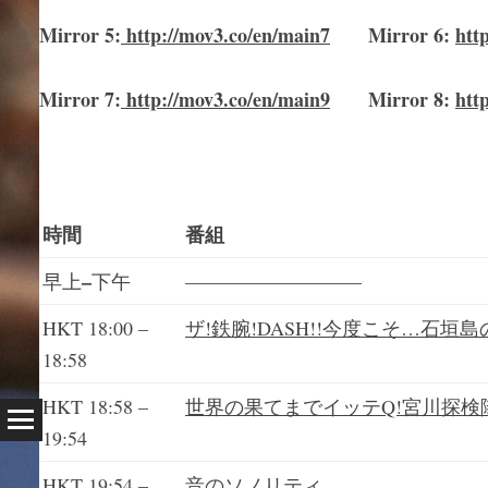
Mirror
5
:
http://mov3.co/en/main
7
Mirror
6:
htt
Mirror
7
:
http://mov3.co/en/main
9
Mirror 8:
htt
時間
番組
–
早上
下午
—————————
HKT 18:00 –
ザ!鉄腕!DASH!!今度こそ…石垣
18:58
HKT 18:58 –
世界の果てまでイッテQ!宮川探検
19:54
HKT 19:54 –
音のソノリティ