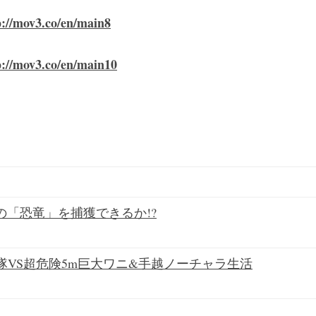
p://mov3.co/en/main8
p://mov3.co/en/main10
島の「恐竜」を捕獲できるか!?
隊VS超危険5m巨大ワニ&手越ノーチャラ生活