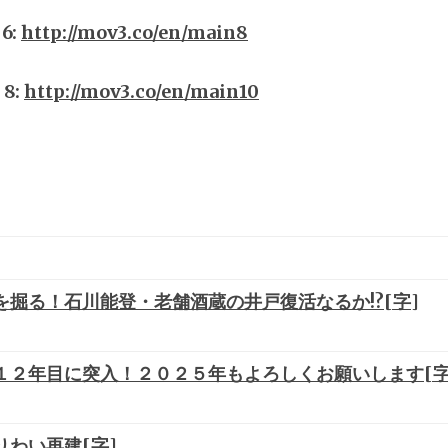
6:
http://mov3.co/en/main8
8:
http://mov3.co/en/main10
掘る！石川能登・老舗酒蔵の井戸復活なるか!?[字]
１２年目に突入！２０２５年もよろしくお願いします[字
わい再建[字]