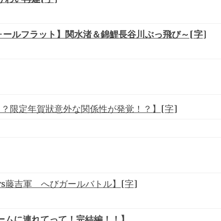
フォールフラット】関水渚＆錦鯉長谷川ぶっ飛び～[字]
？限定年賀狀意外な関係性が発覚！？】[字]
s藤吉軍 へびガールバトル】[字]
ームに連れてって！完結編！！】