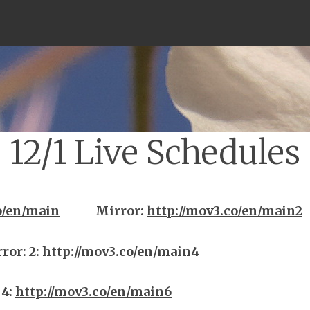
Menu
12/1 Live Schedules
o/en/main
Mirror
:
http://mov3.co/en/main2
rror
:
2:
http://mov3.co/en/main4
4:
http://mov3.co/en/main6