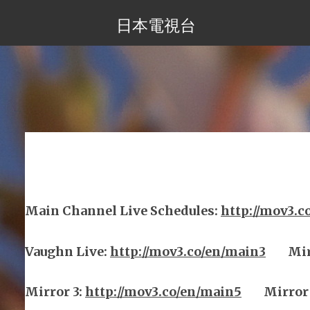
日本電視台
Main Channel Live Schedules
:
http://mov3.c
Vaughn Live
:
http://mov3.co/en/main
3
Mi
Mirror
3
:
http://mov3.co/en/main
5
Mirror