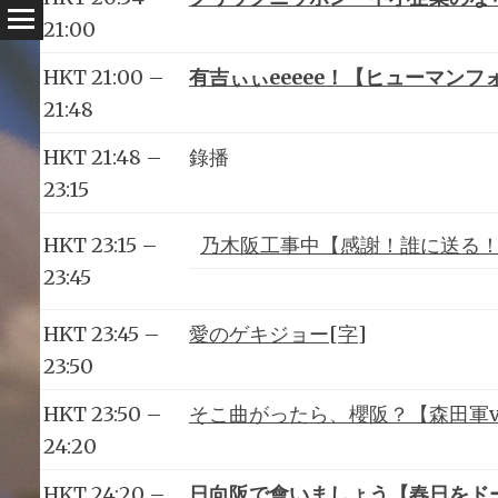
21:00
HKT 21:00 –
有吉ぃぃeeeee！【ヒューマン
21:48
HKT 21:48 –
錄播
23:15
HKT 23:15 –
乃木阪工事中【感謝！誰に送る！
23:45
HKT 23:45 –
愛のゲキジョー[字]
23:50
HKT 23:50 –
そこ曲がったら、櫻阪？【森田軍v
24:20
HKT 24:20 –
日向阪で會いましょう【春日をド