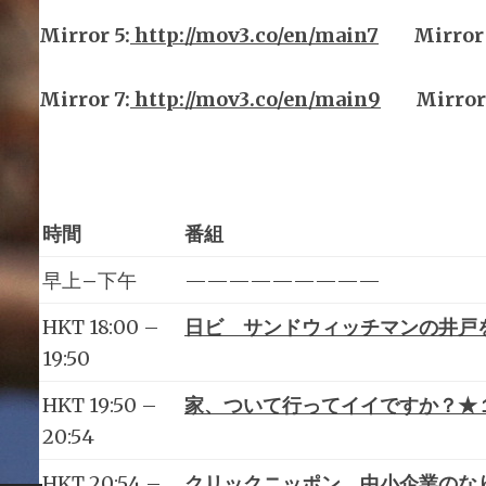
Mirror
5
:
http://mov3.co/en/main
7
Mirror
Mirror
7
:
http://mov3.co/en/main
9
Mirror 
時間
番組
早上
–
下午
—————————
HKT 18:00 –
日ビ サンドウィッチマンの井戸を
19:50
HKT 19:50 –
家、ついて行ってイイですか？★
20:54
HKT 20:54 –
クリックニッポン 中小企業のなり