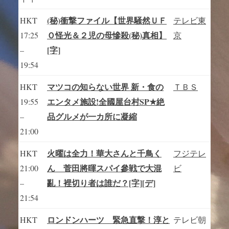
(秘)衝撃ファイル【世界騒然ＵＦ
HKT
テレビ東
Ｏ怪光＆２児の母慘殺(秘)真相】
17:25
京
[字]
–
19:54
マツコの知らない世界 新・食の
HKT
ＴＢＳ
エンタメ施設!全國屋台村SP★絶
19:55
品グルメが一カ所に凝縮
–
21:00
火曜は全力！華大さんと千鳥く
HKT
フジテレ
ん 菅田將暉スパイ參戦で大混
21:00
ビ
亂！裡切り者は誰だ？[字][デ]
–
21:54
ロンドンハーツ 緊急直撃！淳と
HKT
テレビ朝