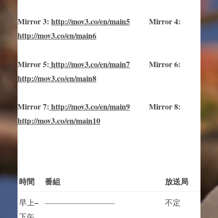
Mirror
3
:
http://mov3.co/en/main
5
Mirror
4:
http://mov3.co/en/main6
Mirror
5
:
http://mov3.co/en/main
7
Mirror
6:
http://mov3.co/en/main8
Mirror
7
:
http://mov3.co/en/main
9
Mirror 8:
http://mov3.co/en/main10
時間
番組
放送局
–
早上
—————————
不定
下午