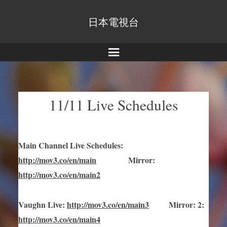
日本電視台
Menu
11/11 Live Schedules
Main Channel Live Schedules
:
http://mov3.co/en/main
Mirror
:
http://mov3.co/en/main2
Vaughn Live
:
http://mov3.co/en/main
3
Mirror
:
2:
http://mov3.co/en/main4