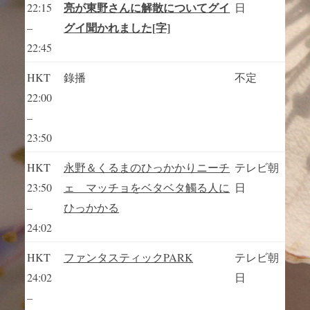
亮が東野さんに解散についてグイ
22:15
日
グイ聞かれました[字]
–
22:45
HKT
錄播
不定
22:00
–
23:50
HKT
永野＆くるまのひっかかりニーチ
テレビ朝
23:50
ェ マッチョをベタベタ觸る人に
日
–
ひっかかる
24:02
HKT
ファンタスティックPARK
テレビ朝
24:02
日
–