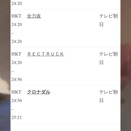
24:20
HKT
全力坂
テレビ朝
24:20
日
–
24:26
HKT
ＲＥＣＴＲＵＣＫ
テレビ朝
24:26
日
–
24:56
クロナダル
HKT
テレビ朝
24:56
日
–
25:21