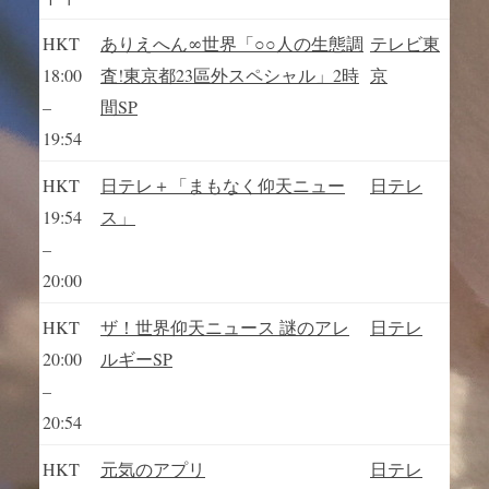
HKT
ありえへん∞世界「○○人の生態調
テレビ東
18:00
査!東京都23區外スペシャル」2時
京
–
間SP
19:54
HKT
日テレ＋「まもなく仰天ニュー
日テレ
19:54
ス」
–
20:00
HKT
ザ！世界仰天ニュース 謎のアレ
日テレ
20:00
ルギーSP
–
20:54
HKT
元気のアプリ
日テレ