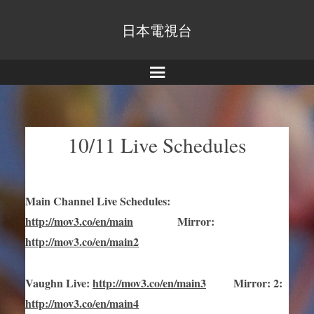
日本電視台
Menu
10/11 Live Schedules
Main Channel Live Schedules
:
http://mov3.co/en/main
Mirror
:
http://mov3.co/en/main2
Vaughn Live
:
http://mov3.co/en/main
3
Mirror
:
2:
http://mov3.co/en/main4