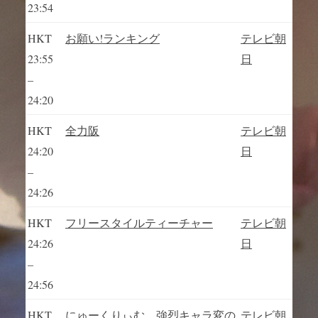
23:54
HKT
お願い!ランキング
テレビ朝
23:55
日
–
24:20
HKT
全力阪
テレビ朝
24:20
日
–
24:26
HKT
フリースタイルティーチャー
テレビ朝
24:26
日
–
24:56
HKT
にゅーくりぃむ 強烈キャラ変の
テレビ朝