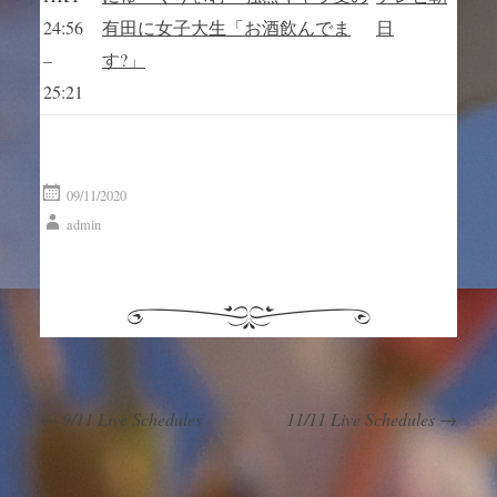
24:56
有田に女子大生「お酒飲んでま
日
–
す?」
25:21
09/11/2020
admin
←
9/11 Live Schedules
11/11 Live Schedules
→
Post navigation