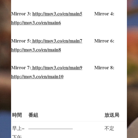
Mirror
3
:
http://mov3.co/en/main
5
Mirror
4:
http://mov3.co/en/main6
Mirror
5
:
http://mov3.co/en/main
7
Mirror
6:
http://mov3.co/en/main8
Mirror
7
:
http://mov3.co/en/main
9
Mirror 8:
http://mov3.co/en/main10
時間
番組
放送局
–
早上
—————————
不定
下午