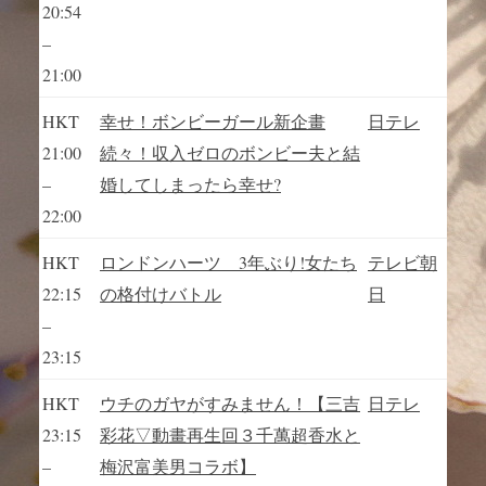
20:54
–
21:00
HKT
幸せ！ボンビーガール新企畫
日テレ
21:00
続々！収入ゼロのボンビー夫と結
–
婚してしまったら幸せ?
22:00
HKT
ロンドンハーツ 3年ぶり!女たち
テレビ朝
22:15
の格付けバトル
日
–
23:15
HKT
ウチのガヤがすみません！【三吉
日テレ
23:15
彩花▽動畫再生回３千萬超香水と
–
梅沢富美男コラボ】