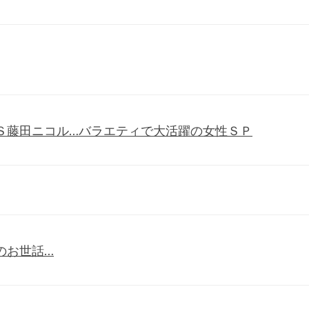
Ｓ藤田ニコル…バラエティで大活躍の女性ＳＰ
のお世話…