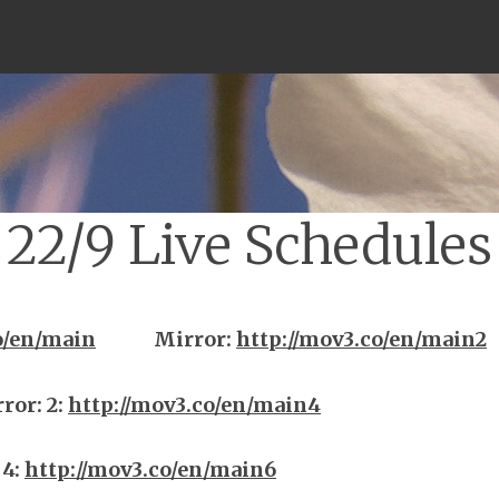
Menu
22/9 Live Schedules
o/en/main
Mirror
:
http://mov3.co/en/main2
rror
:
2:
http://mov3.co/en/main4
4:
http://mov3.co/en/main6