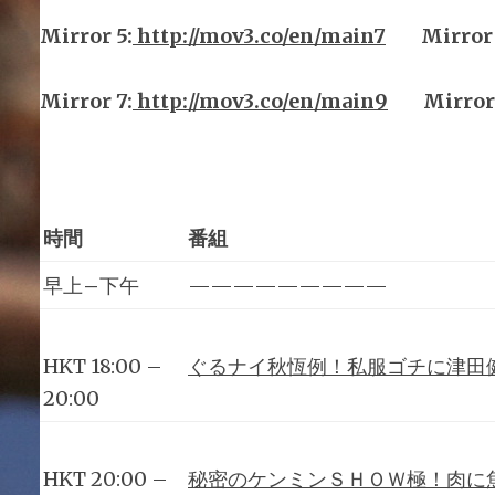
Mirror
5
:
http://mov3.co/en/main
7
Mirror
Mirror
7
:
http://mov3.co/en/main
9
Mirror 
時間
番組
早上
–
下午
—————————
ぐるナイ秋恆例！私服ゴチに津田
HKT 18:00 –
20:00
秘密のケンミンＳＨＯＷ極！肉に
HKT 20:00 –