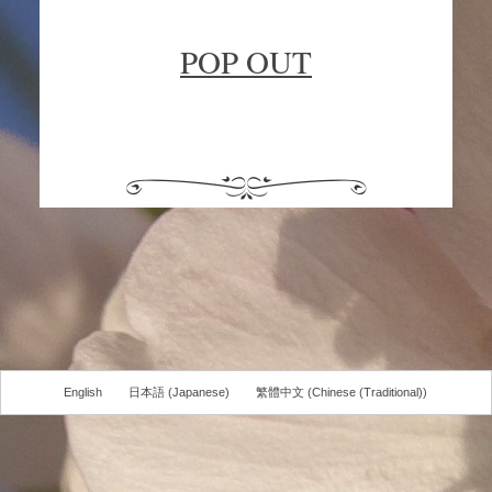
POP OUT
English
日本語
(
Japanese
)
繁體中文
(
Chinese (Traditional)
)