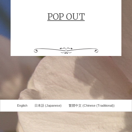
POP OUT
English
日本語
(
Japanese
)
繁體中文
(
Chinese (Traditional)
)