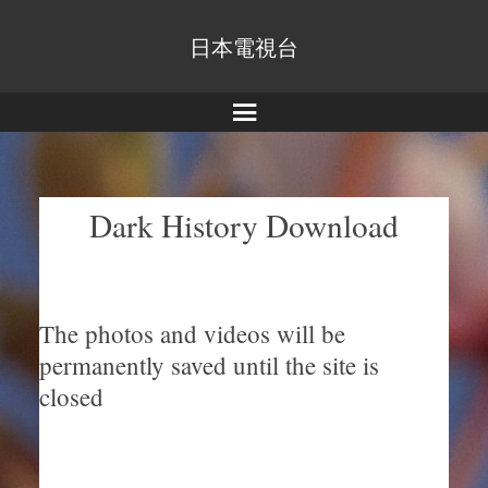
日本電視台
Menu
Dark History Download
The photos and videos will be
permanently saved until the site is
closed