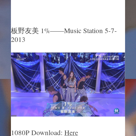
板野友美 1%——Music Station 5-7-
2013
1080P Download:
Here