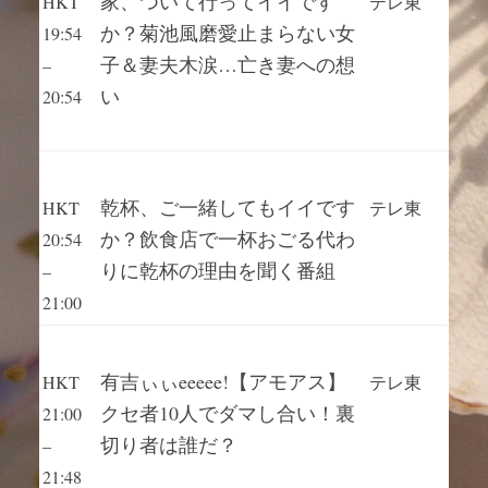
家、ついて行ってイイです
HKT
テレ東
か？菊池風磨愛止まらない女
19:54
子＆妻夫木涙…亡き妻への想
–
い
20:54
乾杯、ご一緒してもイイです
HKT
テレ東
か？飲食店で一杯おごる代わ
20:54
りに乾杯の理由を聞く番組
–
21:00
有吉ぃぃeeeee!【アモアス】
HKT
テレ東
クセ者10人でダマし合い！裏
21:00
切り者は誰だ？
–
21:48