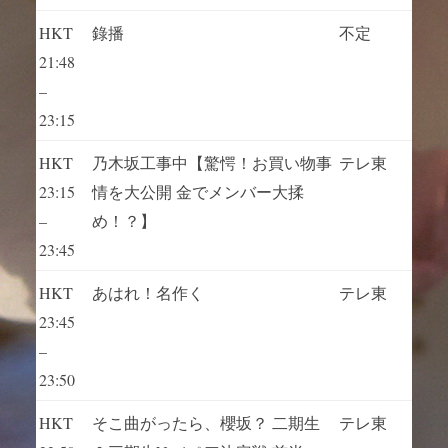
HKT
錄播
不定
21:48
–
23:15
HKT
乃木坂工事中【驚愕！お買い物事
テレ東
23:15
情を大公開 金でメンバー大揉
–
め！？】
23:45
HKT
あはれ！名作く
テレ東
23:45
–
23:50
HKT
そこ曲がったら、櫻坂？ 二期生
テレ東