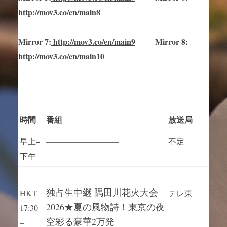
http://mov3.co/en/main8
Mirror
7
:
http://mov3.co/en/main
9
Mirror 8:
http://mov3.co/en/main10
時間
番組
放送局
–
早上
—————————
不定
下午
独占生中継 隅田川花火大会
HKT
テレ東
2026★夏の風物詩！東京の夜
17:30
空彩る豪華2万発
–