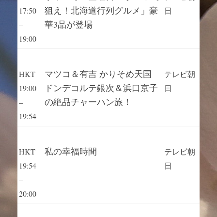
狙え！北海道行列グルメ」豪
17:50
日
華3品が登場
–
19:00
マツコ＆有吉 かりそめ天国
HKT
テレビ朝
ドンデコルテ銀次＆浜口京子
19:00
日
の絶品チャーハン旅！
–
19:54
私の幸福時間
HKT
テレビ朝
19:54
日
–
20:00