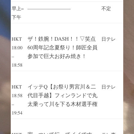
–
早上
—————————
不定
下午
ザ！鉄腕！DASH！！▽笑点
HKT
日テレ
60周年記念夏祭り！師匠全員
18:00
参加で巨大お好み焼き！
–
18:58
イッテQ【お祭り男宮川＆二
HKT
日テレ
代目手越】フィンランドで丸
18:58
太乗って川を下る木材選手権
–
19:54