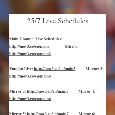
25/7 Live Schedules
Main Channel Live Schedules
:
http://mov3.co/en/main
Mirror
:
http://mov3.co/en/main2
Vaughn Live
:
http://mov3.co/en/main
3
Mirror
:
2:
http://mov3.co/en/main4
Mirror
3
:
http://mov3.co/en/main
5
Mirror
4:
http://mov3.co/en/main6
Mirror
5
:
http://mov3.co/en/main
7
Mirror
6: