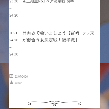
23:50
＆三期生No.1ペア決定戦 前半
–
24:20
日向坂で会いましょう【宮崎
HKT
テレ東
が似合う女決定戦！後半戦】
24:20
–
24:50
25/07/2026
admin