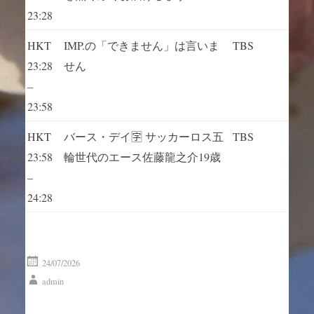
23:28
HKT
IMP.の「できません」は言いま
TBS
23:28
せん
–
23:58
HKT
バース・デイ🈑 サッカーロス五
TBS
23:58
輪世代のエース佐藤龍之介19歳
–
24:28
24/07/2026
admin