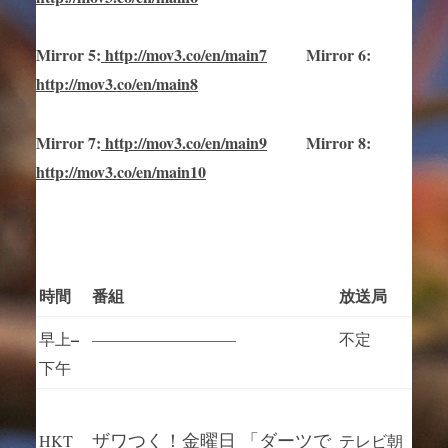
Mirror
5
:
http://mov3.co/en/main
7
Mirror
6:
http://mov3.co/en/main8
Mirror
7
:
http://mov3.co/en/main
9
Mirror 8:
http://mov3.co/en/main10
時間
番組
放送局
–
早上
—————————
不定
下午
ザワつく！金曜日 「ダーツで
HKT
テレビ朝