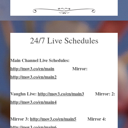
24/7 Live Schedules
Main Channel Live Schedules
:
http://mov3.co/en/main
Mirror
:
http://mov3.co/en/main2
Vaughn Live
:
http://mov3.co/en/main
3
Mirror
:
2:
http://mov3.co/en/main4
Mirror
3
:
http://mov3.co/en/main
5
Mirror
4:
http://mov3.co/en/main6