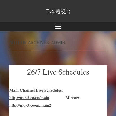
日本電視台
Menu
AUTHOR ARCHIVES:
ADMIN
26/7 Live Schedules
Main Channel Live Schedules
:
http://mov3.co/en/main
Mirror
:
http://mov3.co/en/main2