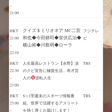
–
21:00
クイズ＄ミリオネア MC二宮
HKT
フジテレ
和也◆今田耕司◆室伏広治◆
21:00
ビ
横山裕◆川島明◆ローラ
–
22:10
HKT
人生最高レストラン【永野】涙
TBS
22:30
のクビ宣告に極貧生活…奇才芸
–
人の
逆転人生
23:00
HKT
S☆1🈑週末のスポーツ情報番
TBS
23:00
組。世界で活躍するアスリート
–
を熱く厚くお届けします！