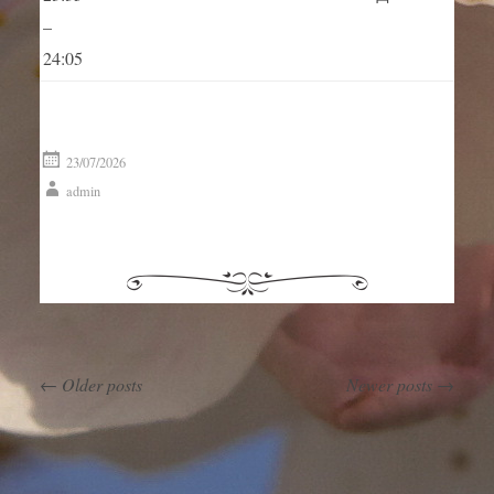
–
24:05
23/07/2026
admin
←
Older posts
Newer posts
→
Post navigation