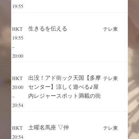
19:55
生きるを伝える
HKT
テレ東
19:55
–
20:00
出没！アド街ック天国【多摩
HKT
テレ東
センター】涼しく遊べる♪屋
20:00
内レジャースポット満載の街
–
20:54
土曜名馬座 ▽仲
HKT
テレ東
20:54