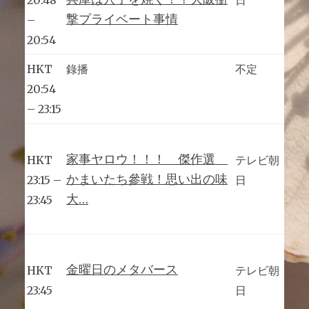
撃プライベート事情
–
20:54
HKT
錄播
不定
20:54
– 23:15
家事ヤロウ！！！ 傑作選
HKT
テレビ朝
かまいたち參戦！思い出の味
23:15 –
日
大…
23:45
金曜日のメタバース
HKT
テレビ朝
23:45
日