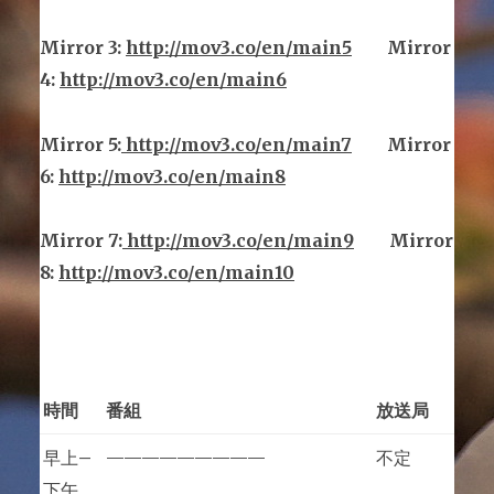
Mirror
3
:
http://mov3.co/en/main
5
Mirror
4:
http://mov3.co/en/main6
Mirror
5
:
http://mov3.co/en/main
7
Mirror
6:
http://mov3.co/en/main8
Mirror
7
:
http://mov3.co/en/main
9
Mirror
8:
http://mov3.co/en/main10
時間
番組
放送局
早上
–
—————————
不定
下午