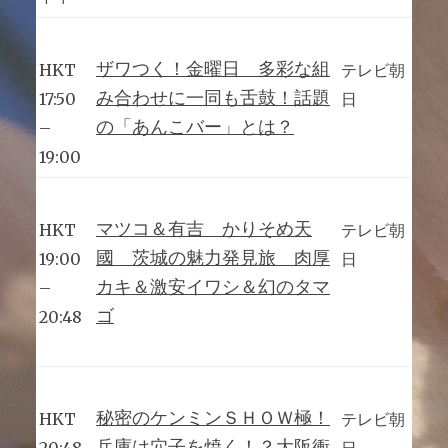
ザワつく！金曜日 多彩な組
HKT
テレビ朝
み合わせに一同も舌鼓！話題
17:50
日
の「あんこバー」とは？
–
19:00
マツコ＆有吉 かりそめ天
HKT
テレビ朝
國 茨城の魅力発見旅 肉厚
19:00
日
カキ＆激安イワシ＆幻のタマ
–
ゴ
20:48
秘密のケンミンＳＨＯＷ極！
HKT
テレビ朝
兵庫は穴子を焼く！？大阪衝
20:48
日