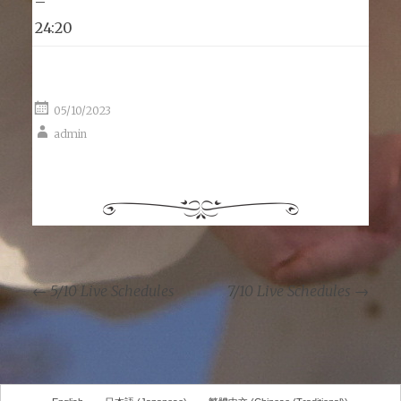
–
24:20
05/10/2023
admin
←
5/10 Live Schedules
7/10 Live Schedules
→
Post navigation