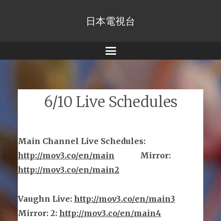
日本電視台
Menu
6/10 Live Schedules
Main Channel Live Schedules
:
http://mov3.co/en/main
Mirror
:
http://mov3.co/en/main2
Vaughn Live
:
http://mov3.co/en/main
3
Mirror
:
2:
http://mov3.co/en/main4