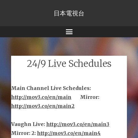
日本電視台
Menu
24/9 Live Schedules
Main Channel Live Schedules
:
http://mov3.co/en/main
Mirror
:
http://mov3.co/en/main2
Vaughn Live
:
http://mov3.co/en/main
3
Mirror
:
2:
http://mov3.co/en/main4