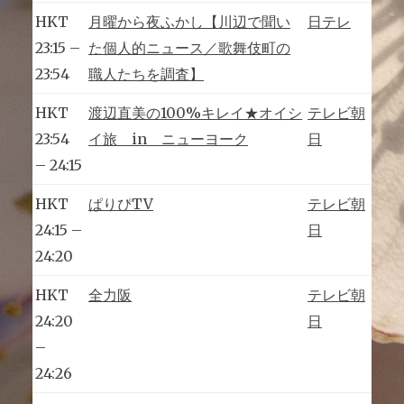
HKT
月曜から夜ふかし【川辺で聞い
日テレ
23:15 –
た個人的ニュース／歌舞伎町の
23:54
職人たちを調査】
HKT
渡辺直美の100%キレイ★オイシ
テレビ朝
23:54
イ旅 in ニューヨーク
日
– 24:15
HKT
ぱりぴTV
テレビ朝
24:15 –
日
24:20
HKT
全力阪
テレビ朝
24:20
日
–
24:26