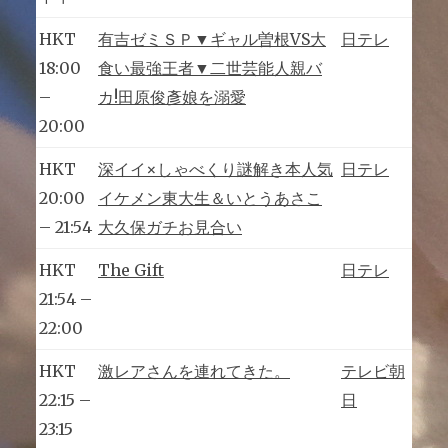
HKT
有吉ゼミＳＰ▼ギャル曽根VS大
日テレ
18:00
食い最強王者▼二世芸能人親バ
–
カ!田原俊彥娘を溺愛
20:00
HKT
深イイ×しゃべくり謎解き本人気
日テレ
20:00
イケメン東大生＆いとうあさこ
– 21:54
大久保ガチお見合い
HKT
The Gift
日テレ
21:54 –
22:00
HKT
激レアさんを連れてきた。
テレビ朝
22:15 –
日
23:15