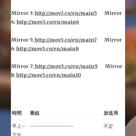
Mirror
3
:
http://mov3.co/en/main
5
Mirror
4:
http://mov3.co/en/main6
Mirror
5
:
http://mov3.co/en/main
7
Mirror
6:
http://mov3.co/en/main8
Mirror
7
:
http://mov3.co/en/main
9
Mirror
8:
http://mov3.co/en/main10
時間
番組
放送局
早上
–
—————————
不定
下午