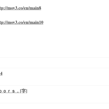
tp://mov3.co/en/main8
tp://mov3.co/en/main10
4
ｏｒｓ．[字]