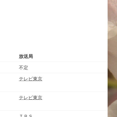
放送局
不定
テレビ東京
テレビ東京
ＴＢＳ