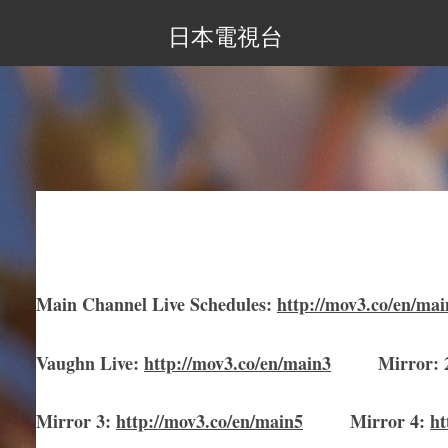
日本電視台
Main Channel Live Schedules
:
http://mov3.co/en/mai
Vaughn Live
:
http://mov3.co/en/main
3
Mirror
:
Mirror
3
:
http://mov3.co/en/main
5
Mirror
4:
ht