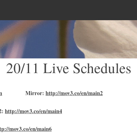
Menu
20/11 Live Schedules
n
Mirror
:
http://mov3.co/en/main2
2:
http://mov3.co/en/main4
tp://mov3.co/en/main6