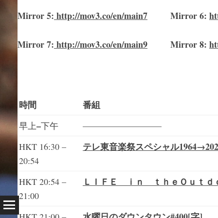
Mirror
5
:
http://mov3.co/en/main
7
Mirror
6:
ht
Mirror
7
:
http://mov3.co/en/main
9
Mirror 8:
ht
時間
番組
–
早上
下午
—————————
テレ東音楽祭スペシャル1964→202
HKT 16:30 –
20:54
ＬＩＦＥ ｉｎ ｔｈｅＯｕｔｄｏ
HKT 20:54 –
21:00
水曜日のダウンタウン#400[字]
HKT 21:00 –