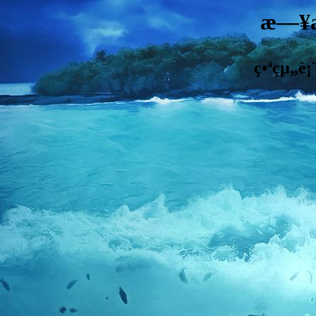
æ—¥æ
ç•ªçµ„è¡