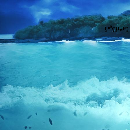
ç•ªçµ„è¡